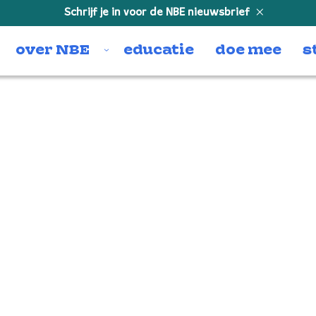
Schrijf je in voor de NBE nieuwsbrief
over NBE
educatie
doe mee
s
 – Trombone