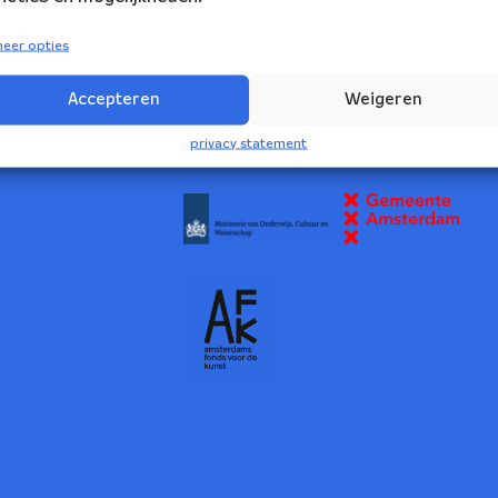
eer opties
volg ons:
rs Ensemble
Accepteren
Weigeren
2
privacy statement
NBE wordt ondersteund door: