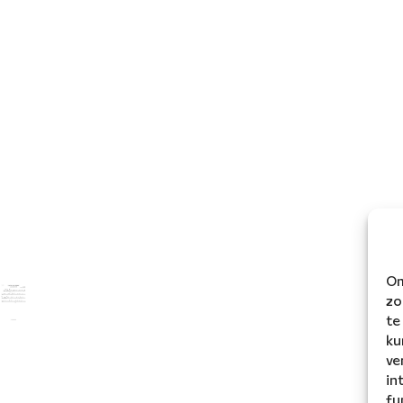
Om
zo
te
ku
ve
in
fu