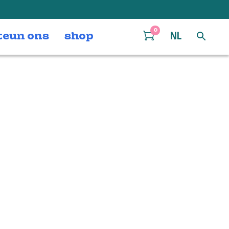
0
teun ons
shop
NL