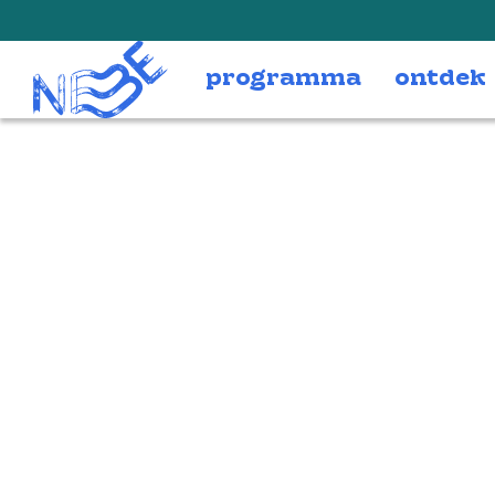
Doorgaan naar inhoud
programma
ontdek
LasciaJONGNBE