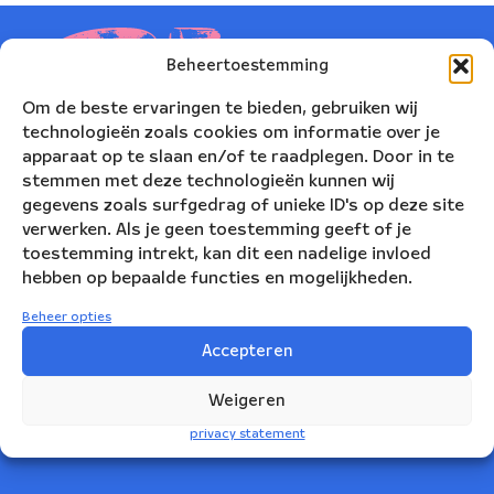
Beheertoestemming
Om de beste ervaringen te bieden, gebruiken wij
technologieën zoals cookies om informatie over je
apparaat op te slaan en/of te raadplegen. Door in te
stemmen met deze technologieën kunnen wij
gegevens zoals surfgedrag of unieke ID's op deze site
verwerken. Als je geen toestemming geeft of je
toestemming intrekt, kan dit een nadelige invloed
hebben op bepaalde functies en mogelijkheden.
Nederlands Blazers Ensemble
Beheer opties
Korte Leidsedwarsstraat 12
Accepteren
1017 RC Amsterdam
Weigeren
+31(0)20 623 78 06
privacy statement
info@nbe.nl