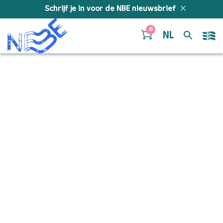
Doorgaan naar inhoud
Schrijf je in voor de NBE nieuwsbrief
0
NL
Logo Helga Sirks Fonds
– crop