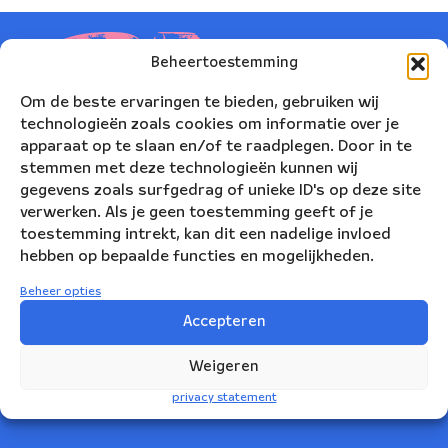
Beheertoestemming
Om de beste ervaringen te bieden, gebruiken wij
technologieën zoals cookies om informatie over je
apparaat op te slaan en/of te raadplegen. Door in te
stemmen met deze technologieën kunnen wij
gegevens zoals surfgedrag of unieke ID's op deze site
verwerken. Als je geen toestemming geeft of je
toestemming intrekt, kan dit een nadelige invloed
hebben op bepaalde functies en mogelijkheden.
Nederlands Blazers Ensemble
Beheer opties
Korte Leidsedwarsstraat 12
Accepteren
1017 RC Amsterdam
Weigeren
+31(0)20 623 78 06
privacy statement
info@nbe.nl