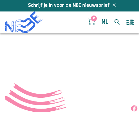
Doorgaan naar inhoud
Schrijf je in voor de NBE nieuwsbrief
0
NL
53555625970_f8a6c908c
Deel