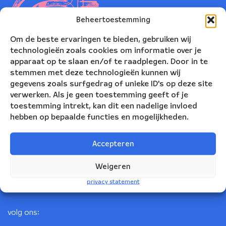
Beheertoestemming
Om de beste ervaringen te bieden, gebruiken wij
technologieën zoals cookies om informatie over je
apparaat op te slaan en/of te raadplegen. Door in te
stemmen met deze technologieën kunnen wij
gegevens zoals surfgedrag of unieke ID's op deze site
verwerken. Als je geen toestemming geeft of je
toestemming intrekt, kan dit een nadelige invloed
Nederlands Blazers Ensemble
hebben op bepaalde functies en mogelijkheden.
Korte Leidsedwarsstraat 12
Accepteren
1017 RC Amsterdam
+31(0)20 623 78 06
Weigeren
info@nbe.nl
privacy statement
volg ons: