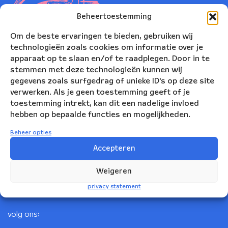
Beheertoestemming
Om de beste ervaringen te bieden, gebruiken wij
technologieën zoals cookies om informatie over je
apparaat op te slaan en/of te raadplegen. Door in te
stemmen met deze technologieën kunnen wij
gegevens zoals surfgedrag of unieke ID's op deze site
verwerken. Als je geen toestemming geeft of je
toestemming intrekt, kan dit een nadelige invloed
Nederlands Blazers Ensemble
hebben op bepaalde functies en mogelijkheden.
Korte Leidsedwarsstraat 12
Beheer opties
1017 RC Amsterdam
Accepteren
+31(0)20 623 78 06
Weigeren
info@nbe.nl
privacy statement
volg ons: