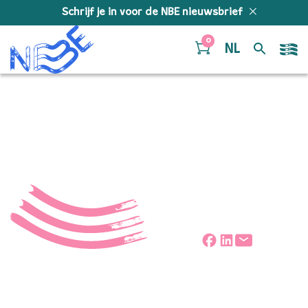
Doorgaan naar inhoud
Schrijf je in voor de NBE nieuwsbrief
0
NL
portret_kleur_HR_4
Deel