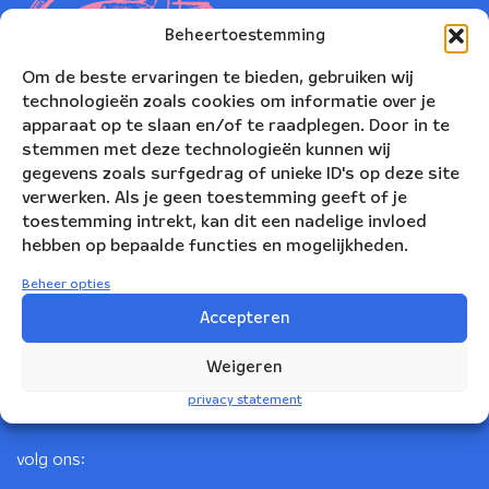
Beheertoestemming
Om de beste ervaringen te bieden, gebruiken wij
technologieën zoals cookies om informatie over je
apparaat op te slaan en/of te raadplegen. Door in te
stemmen met deze technologieën kunnen wij
gegevens zoals surfgedrag of unieke ID's op deze site
verwerken. Als je geen toestemming geeft of je
toestemming intrekt, kan dit een nadelige invloed
Nederlands Blazers Ensemble
hebben op bepaalde functies en mogelijkheden.
Korte Leidsedwarsstraat 12
Beheer opties
1017 RC Amsterdam
Accepteren
+31(0)20 623 78 06
Weigeren
info@nbe.nl
privacy statement
volg ons: