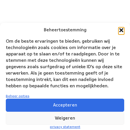
Beheertoestemming
Om de beste ervaringen te bieden, gebruiken wij
technologieën zoals cookies om informatie over je
apparaat op te slaan en/of te raadplegen. Door in te
stemmen met deze technologieën kunnen wij
gegevens zoals surfgedrag of unieke ID's op deze site
verwerken. Als je geen toestemming geeft of je
toestemming intrekt, kan dit een nadelige invloed
hebben op bepaalde functies en mogelijkheden.
Beheer opties
Nederlands Blazers Ensemble
Accepteren
Korte Leidsedwarsstraat 12
Weigeren
1017 RC Amsterdam
privacy statement