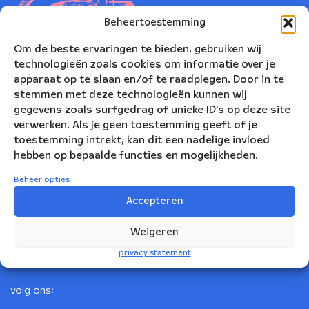
Beheertoestemming
Om de beste ervaringen te bieden, gebruiken wij
technologieën zoals cookies om informatie over je
apparaat op te slaan en/of te raadplegen. Door in te
stemmen met deze technologieën kunnen wij
gegevens zoals surfgedrag of unieke ID's op deze site
verwerken. Als je geen toestemming geeft of je
toestemming intrekt, kan dit een nadelige invloed
Nederlands Blazers Ensemble
hebben op bepaalde functies en mogelijkheden.
Korte Leidsedwarsstraat 12
Beheer opties
1017 RC Amsterdam
Accepteren
+31(0)20 623 78 06
Weigeren
info@nbe.nl
privacy statement
volg ons: