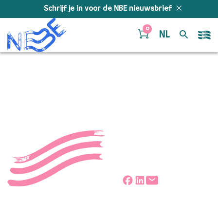
Doorgaan naar inhoud
Schrijf je in voor de NBE nieuwsbrief
0
NL
portret_kleur_HR
Deel