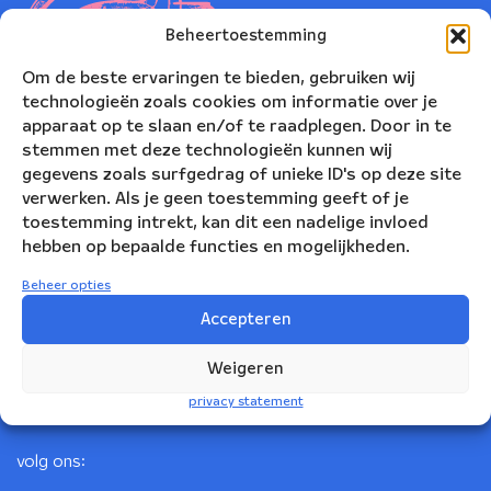
Beheertoestemming
Om de beste ervaringen te bieden, gebruiken wij
technologieën zoals cookies om informatie over je
apparaat op te slaan en/of te raadplegen. Door in te
stemmen met deze technologieën kunnen wij
gegevens zoals surfgedrag of unieke ID's op deze site
verwerken. Als je geen toestemming geeft of je
toestemming intrekt, kan dit een nadelige invloed
Nederlands Blazers Ensemble
hebben op bepaalde functies en mogelijkheden.
Korte Leidsedwarsstraat 12
Beheer opties
1017 RC Amsterdam
Accepteren
+31(0)20 623 78 06
Weigeren
info@nbe.nl
privacy statement
volg ons: