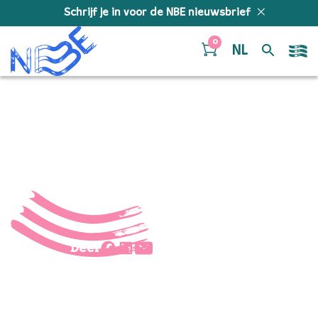
Doorgaan naar inhoud
Schrijf je in voor de NBE nieuwsbrief
0
NL
jeroen_lr
Deel