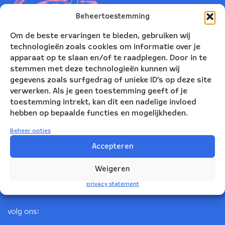
Beheertoestemming
Om de beste ervaringen te bieden, gebruiken wij
technologieën zoals cookies om informatie over je
apparaat op te slaan en/of te raadplegen. Door in te
stemmen met deze technologieën kunnen wij
gegevens zoals surfgedrag of unieke ID's op deze site
verwerken. Als je geen toestemming geeft of je
toestemming intrekt, kan dit een nadelige invloed
Nederlands Blazers Ensemble
hebben op bepaalde functies en mogelijkheden.
Korte Leidsedwarsstraat 12
Beheer opties
1017 RC Amsterdam
Accepteren
+31(0)20 623 78 06
Weigeren
info@nbe.nl
privacy statement
volg ons: