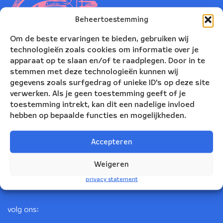
Beheertoestemming
Om de beste ervaringen te bieden, gebruiken wij
technologieën zoals cookies om informatie over je
apparaat op te slaan en/of te raadplegen. Door in te
stemmen met deze technologieën kunnen wij
gegevens zoals surfgedrag of unieke ID's op deze site
verwerken. Als je geen toestemming geeft of je
toestemming intrekt, kan dit een nadelige invloed
Nederlands Blazers Ensemble
hebben op bepaalde functies en mogelijkheden.
Korte Leidsedwarsstraat 12
Accepteren
1017 RC Amsterdam
+31(0)20 623 78 06
Weigeren
info@nbe.nl
privacy statement
volg ons: