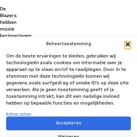
De
Blazers
hebben
mooie
herinneringen
aan
Beheertoestemming
de
Om de beste ervaringen te bieden, gebruiken wij
Suriname-
technologieën zoals cookies om informatie over je
reis
apparaat op te slaan en/of te raadplegen. Door in te
die
stemmen met deze technologieën kunnen wij
het
gegevens zoals surfgedrag of unieke ID's op deze site
NBE
verwerken. Als je geen toestemming geeft of je
in
toestemming intrekt, kan dit een nadelige invloed
2014
hebben op bepaalde functies en mogelijkheden.
maakte
dwars
Beheer opties
door
Accepteren
de
binnenlanden
van