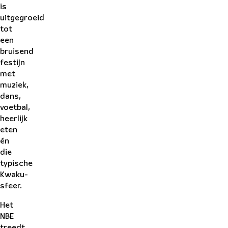
is
uitgegroeid
tot
een
bruisend
festijn
met
muziek,
dans,
voetbal,
heerlijk
eten
én
die
typische
Kwaku-
sfeer.
Het
NBE
treedt