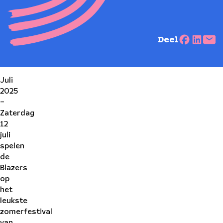
Deel
Juli
2025
–
Zaterdag
12
juli
spelen
de
Blazers
op
het
leukste
zomerfestival
van