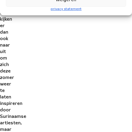
Weigeren
Suriname.
privacy statement
Ze
kijken
er
dan
ook
naar
uit
om
zich
deze
zomer
weer
te
laten
inspireren
door
Surinaamse
artiesten,
maar