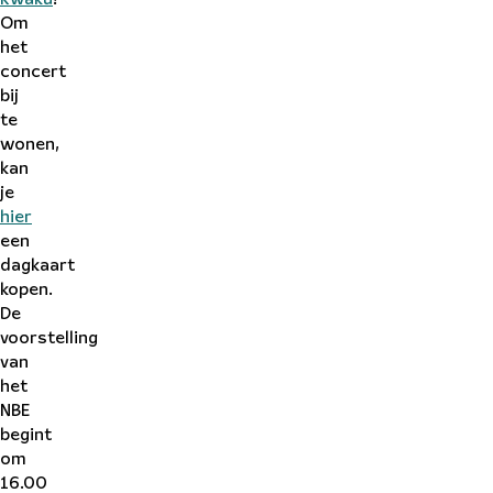
Om
het
concert
bij
te
wonen,
kan
je
hier
een
dagkaart
kopen.
De
voorstelling
van
het
NBE
begint
om
16.00