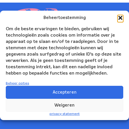
Beheertoestemming
Om de beste ervaringen te bieden, gebruiken wij
technologieën zoals cookies om informatie over je
apparaat op te slaan en/of te raadplegen. Door in te
stemmen met deze technologieën kunnen wij
gegevens zoals surfgedrag of unieke ID's op deze site
verwerken. Als je geen toestemming geeft of je
toestemming intrekt, kan dit een nadelige invloed
hebben op bepaalde functies en mogelijkheden.
Nederlands Blazers Ensemble
Beheer opties
Korte Leidsedwarsstraat 12
Accepteren
1017 RC Amsterdam
Weigeren
+31(0)20 623 78 06
privacy statement
info@nbe.nl