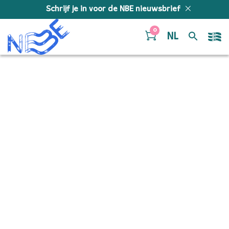
Doorgaan naar inhoud
Schrijf je in voor de NBE nieuwsbrief
0
NL
2025-07-
11_083243_NBE_©-Juri-
Hiensch_5172 copy