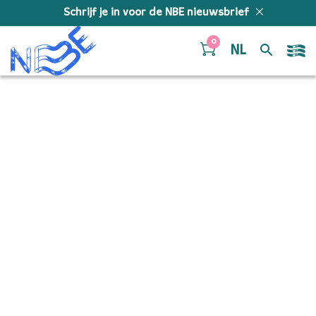
Doorgaan naar inhoud
Schrijf je in voor de NBE nieuwsbrief
0
NL
2025-07-
11_084351_NBE_©-Juri-
Hiensch_5264 copy