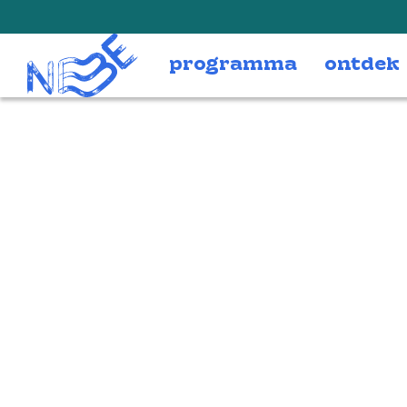
Doorgaan naar inhoud
programma
ontdek
2025-07-11_09
copy