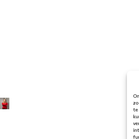
Om
zo
te
ku
ve
in
fu