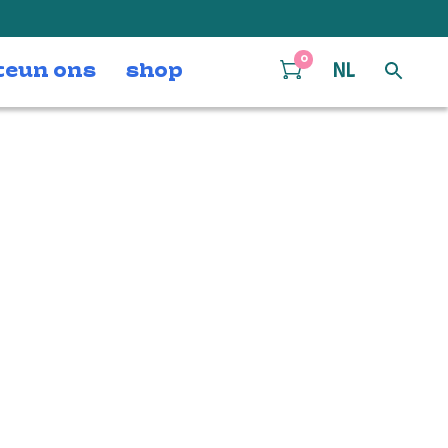
0
teun ons
shop
NL
-Hiensch_5501