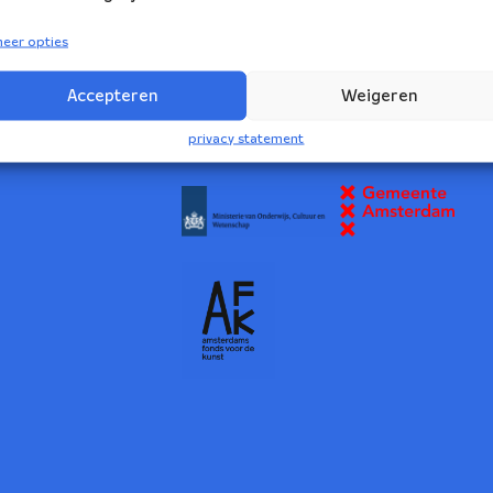
eer opties
volg ons:
rs Ensemble
Accepteren
Weigeren
2
privacy statement
NBE wordt ondersteund door: