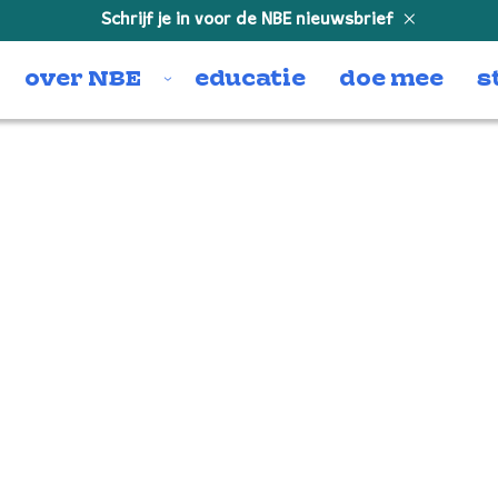
Schrijf je in voor de NBE nieuwsbrief
over NBE
educatie
doe mee
s
0232_NBE_©-Juri