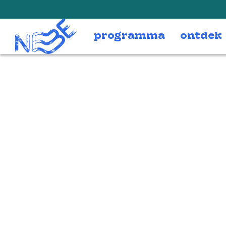
Doorgaan naar inhoud
programma
ontdek
2025-07-11_09
copy