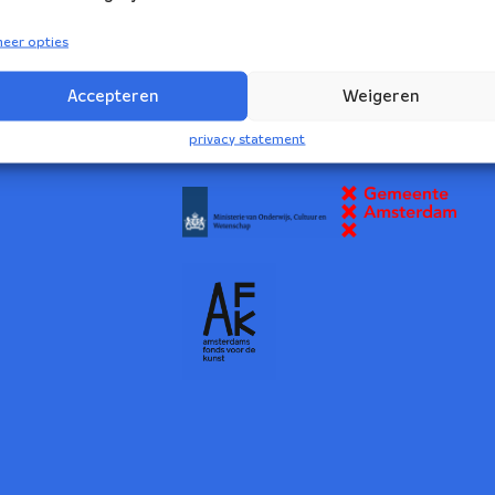
eer opties
volg ons:
rs Ensemble
Accepteren
Weigeren
2
privacy statement
NBE wordt ondersteund door: