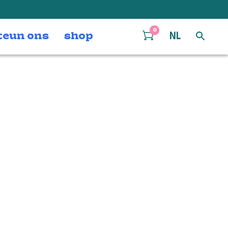
0
teun ons
shop
NL
-Hiensch_5690