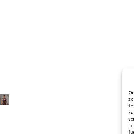
Om
zo
te
ku
ve
in
fu