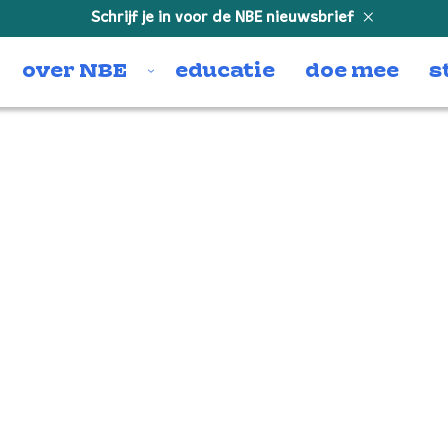
Schrijf je in voor de NBE nieuwsbrief
over NBE
educatie
doe mee
s
1922_NBE_©-Juri