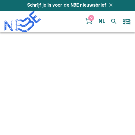
Doorgaan naar inhoud
Schrijf je in voor de NBE nieuwsbrief
0
NL
2025-07-
11_104024_NBE_©-Juri-
Hiensch_6480 copy