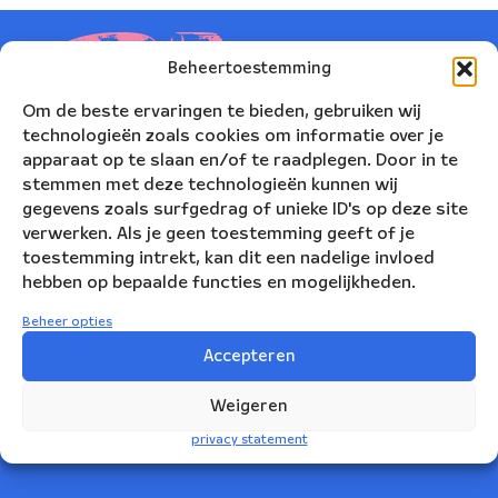
Beheertoestemming
Om de beste ervaringen te bieden, gebruiken wij
technologieën zoals cookies om informatie over je
apparaat op te slaan en/of te raadplegen. Door in te
stemmen met deze technologieën kunnen wij
gegevens zoals surfgedrag of unieke ID's op deze site
verwerken. Als je geen toestemming geeft of je
toestemming intrekt, kan dit een nadelige invloed
hebben op bepaalde functies en mogelijkheden.
Nederlands Blazers Ensemble
Beheer opties
Korte Leidsedwarsstraat 12
Accepteren
1017 RC Amsterdam
Weigeren
+31(0)20 623 78 06
privacy statement
info@nbe.nl