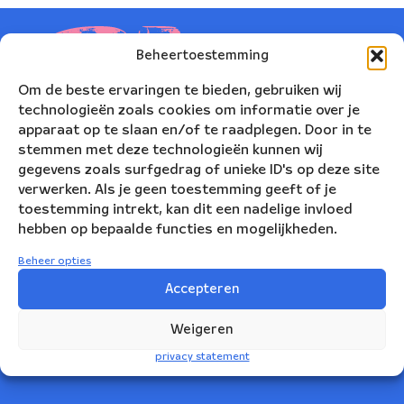
Beheertoestemming
Om de beste ervaringen te bieden, gebruiken wij
technologieën zoals cookies om informatie over je
apparaat op te slaan en/of te raadplegen. Door in te
stemmen met deze technologieën kunnen wij
gegevens zoals surfgedrag of unieke ID's op deze site
verwerken. Als je geen toestemming geeft of je
toestemming intrekt, kan dit een nadelige invloed
hebben op bepaalde functies en mogelijkheden.
Nederlands Blazers Ensemble
Beheer opties
Korte Leidsedwarsstraat 12
Accepteren
1017 RC Amsterdam
Weigeren
+31(0)20 623 78 06
privacy statement
info@nbe.nl