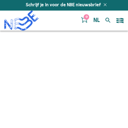
Doorgaan naar inhoud
Schrijf je in voor de NBE nieuwsbrief
0
NL
2025-07-
15_162442_NBE_©-Juri-
Hiensch_8778 copy