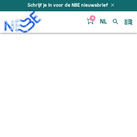
Doorgaan naar inhoud
Schrijf je in voor de NBE nieuwsbrief
0
NL
54999207378_12a2c4056