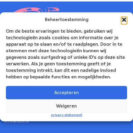
Beheertoestemming
Om de beste ervaringen te bieden, gebruiken wij
technologieën zoals cookies om informatie over je
apparaat op te slaan en/of te raadplegen. Door in te
stemmen met deze technologieën kunnen wij
gegevens zoals surfgedrag of unieke ID's op deze site
verwerken. Als je geen toestemming geeft of je
toestemming intrekt, kan dit een nadelige invloed
hebben op bepaalde functies en mogelijkheden.
Nederlands Blazers Ensemble
Korte Leidsedwarsstraat 12
Accepteren
1017 RC Amsterdam
Weigeren
+31(0)20 623 78 06
privacy statement
info@nbe.nl