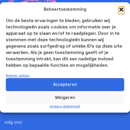
Beheertoestemming
Om de beste ervaringen te bieden, gebruiken wij
technologieën zoals cookies om informatie over je
apparaat op te slaan en/of te raadplegen. Door in te
stemmen met deze technologieën kunnen wij
gegevens zoals surfgedrag of unieke ID's op deze site
verwerken. Als je geen toestemming geeft of je
toestemming intrekt, kan dit een nadelige invloed
Nederlands Blazers Ensemble
hebben op bepaalde functies en mogelijkheden.
Korte Leidsedwarsstraat 12
Beheer opties
1017 RC Amsterdam
Accepteren
+31(0)20 623 78 06
Weigeren
info@nbe.nl
privacy statement
volg ons: