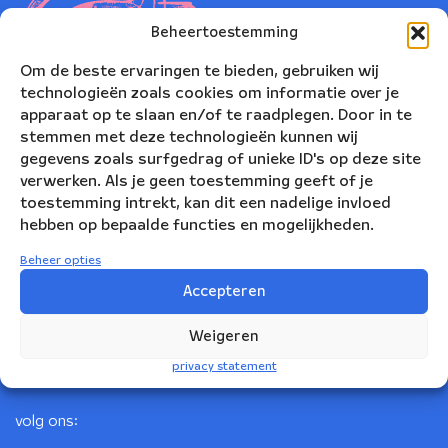
Beheertoestemming
Om de beste ervaringen te bieden, gebruiken wij
technologieën zoals cookies om informatie over je
apparaat op te slaan en/of te raadplegen. Door in te
stemmen met deze technologieën kunnen wij
gegevens zoals surfgedrag of unieke ID's op deze site
verwerken. Als je geen toestemming geeft of je
toestemming intrekt, kan dit een nadelige invloed
Nederlands Blazers Ensemble
hebben op bepaalde functies en mogelijkheden.
Korte Leidsedwarsstraat 12
Beheer opties
1017 RC Amsterdam
Accepteren
+31(0)20 623 78 06
Weigeren
info@nbe.nl
privacy statement
volg ons: