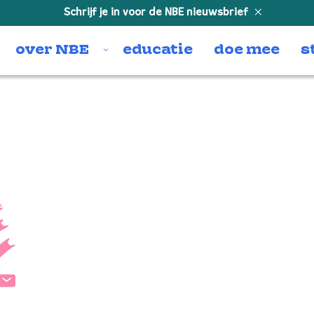
Schrijf je in voor de NBE nieuwsbrief
over NBE
educatie
doe mee
s
s