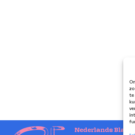
Om
zo
te
ku
ve
in
fu
Nederlands Blaze
Beh