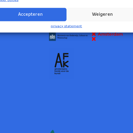
2
Accepteren
Weigeren
NBE wordt ondersteund door:
privacy statement