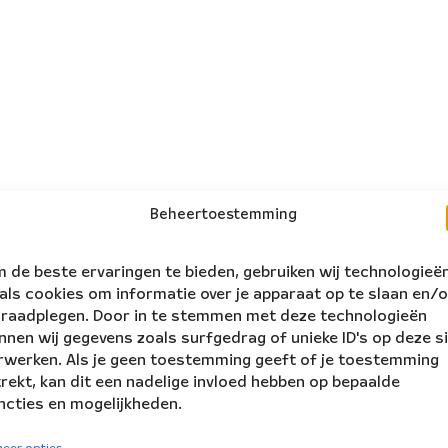
Beheertoestemming
 de beste ervaringen te bieden, gebruiken wij technologieë
als cookies om informatie over je apparaat op te slaan en/o
 raadplegen. Door in te stemmen met deze technologieën
nnen wij gegevens zoals surfgedrag of unieke ID's op deze s
rwerken. Als je geen toestemming geeft of je toestemming
trekt, kan dit een nadelige invloed hebben op bepaalde
ncties en mogelijkheden.
volg ons:
rs Ensemble
eer opties