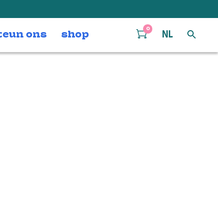
0
teun ons
shop
NL