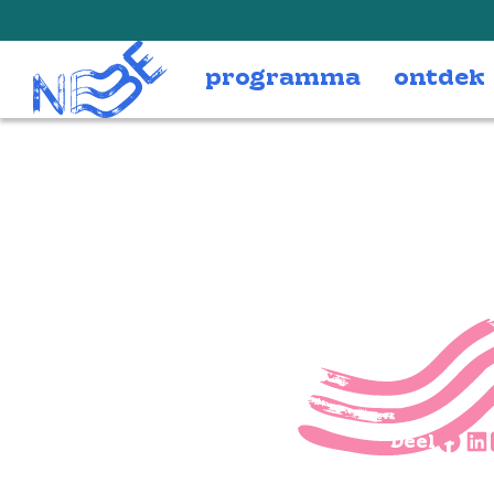
Doorgaan naar inhoud
programma
ontdek
Vfond
Deel