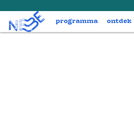
Doorgaan naar inhoud
programma
ontdek
press-blue-v7