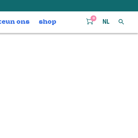
0
teun ons
shop
NL