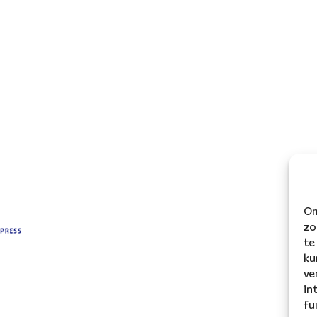
Om
zo
te
ku
ve
in
fu