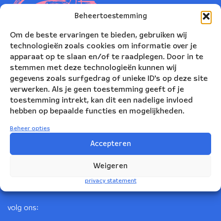
Beheertoestemming
Om de beste ervaringen te bieden, gebruiken wij
technologieën zoals cookies om informatie over je
apparaat op te slaan en/of te raadplegen. Door in te
stemmen met deze technologieën kunnen wij
gegevens zoals surfgedrag of unieke ID's op deze site
verwerken. Als je geen toestemming geeft of je
toestemming intrekt, kan dit een nadelige invloed
Nederlands Blazers Ensemble
hebben op bepaalde functies en mogelijkheden.
Korte Leidsedwarsstraat 12
Beheer opties
1017 RC Amsterdam
Accepteren
+31(0)20 623 78 06
Weigeren
info@nbe.nl
privacy statement
volg ons: