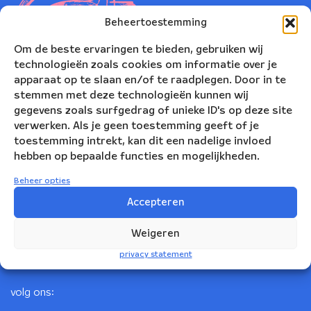
Beheertoestemming
Om de beste ervaringen te bieden, gebruiken wij
technologieën zoals cookies om informatie over je
apparaat op te slaan en/of te raadplegen. Door in te
stemmen met deze technologieën kunnen wij
gegevens zoals surfgedrag of unieke ID's op deze site
verwerken. Als je geen toestemming geeft of je
toestemming intrekt, kan dit een nadelige invloed
Nederlands Blazers Ensemble
hebben op bepaalde functies en mogelijkheden.
Korte Leidsedwarsstraat 12
Beheer opties
1017 RC Amsterdam
Accepteren
+31(0)20 623 78 06
Weigeren
info@nbe.nl
privacy statement
volg ons: