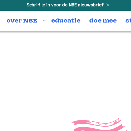
Schrijf je in voor de NBE nieuwsbrief
over NBE
educatie
doe mee
s
NBE-9E
progra
NBE-9E_BEETHOVEN-progra