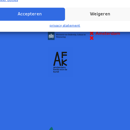
2
Accepteren
Weigeren
NBE wordt ondersteund door:
privacy statement