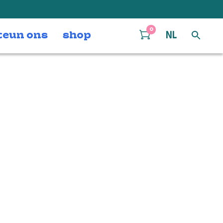
0
teun ons
shop
NL
_BEETHOVEN-
mmaboekje-v4
mmaboekje-v4