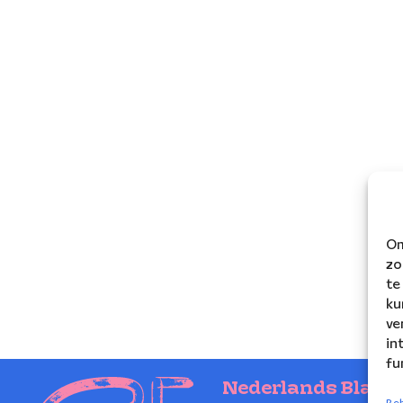
Om
zo
te
ku
ve
in
fu
Nederlands Blaze
Beh