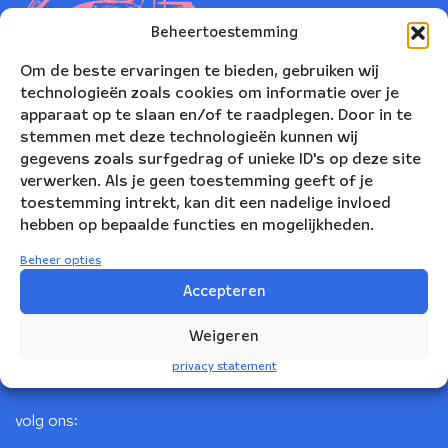
Beheertoestemming
Om de beste ervaringen te bieden, gebruiken wij
technologieën zoals cookies om informatie over je
apparaat op te slaan en/of te raadplegen. Door in te
stemmen met deze technologieën kunnen wij
gegevens zoals surfgedrag of unieke ID's op deze site
verwerken. Als je geen toestemming geeft of je
toestemming intrekt, kan dit een nadelige invloed
Nederlands Blazers Ensemble
hebben op bepaalde functies en mogelijkheden.
Korte Leidsedwarsstraat 12
Beheer opties
1017 RC Amsterdam
Accepteren
+31(0)20 623 78 06
Weigeren
info@nbe.nl
privacy statement
volg ons: