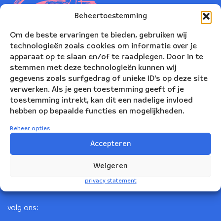
Beheertoestemming
Om de beste ervaringen te bieden, gebruiken wij
technologieën zoals cookies om informatie over je
apparaat op te slaan en/of te raadplegen. Door in te
stemmen met deze technologieën kunnen wij
gegevens zoals surfgedrag of unieke ID's op deze site
verwerken. Als je geen toestemming geeft of je
toestemming intrekt, kan dit een nadelige invloed
Nederlands Blazers Ensemble
hebben op bepaalde functies en mogelijkheden.
Korte Leidsedwarsstraat 12
Beheer opties
1017 RC Amsterdam
Accepteren
+31(0)20 623 78 06
Weigeren
info@nbe.nl
privacy statement
volg ons: