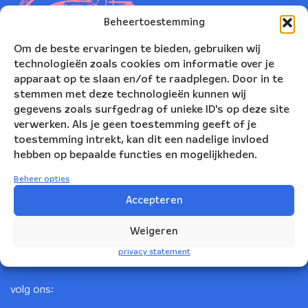
Beheertoestemming
Om de beste ervaringen te bieden, gebruiken wij
technologieën zoals cookies om informatie over je
apparaat op te slaan en/of te raadplegen. Door in te
stemmen met deze technologieën kunnen wij
gegevens zoals surfgedrag of unieke ID's op deze site
verwerken. Als je geen toestemming geeft of je
toestemming intrekt, kan dit een nadelige invloed
Nederlands Blazers Ensemble
hebben op bepaalde functies en mogelijkheden.
Korte Leidsedwarsstraat 12
Beheer opties
1017 RC Amsterdam
Accepteren
+31(0)20 623 78 06
Weigeren
info@nbe.nl
privacy statement
volg ons: