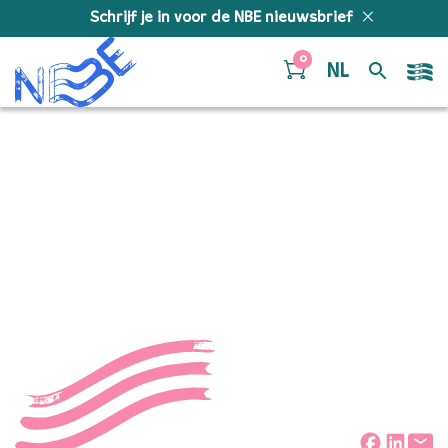
Doorgaan naar inhoud
Schrijf je in voor de NBE nieuwsbrief
0
NL
NBE A Firi Fu Fri ©
Foppe Schut _lowres
_S250556
Deel