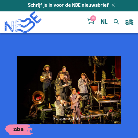
Doorgaan naar inhoud
Schrijf je in voor de NBE nieuwsbrief
0
NL
Foppe Schut
nbe