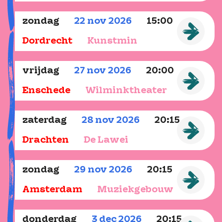
zondag
22
nov
2026
15:00
Dordrecht
Kunstmin
vrijdag
27
nov
2026
20:00
Enschede
Wilminktheater
zaterdag
28
nov
2026
20:15
Drachten
De Lawei
zondag
29
nov
2026
20:15
Amsterdam
Muziekgebouw
donderdag
3
dec
2026
20:15