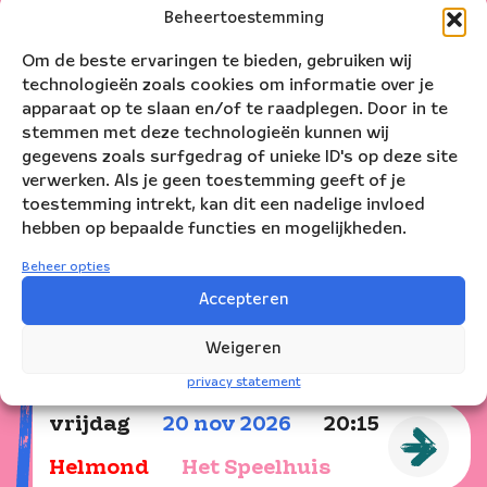
Speeldata
Beheertoestemming
Om de beste ervaringen te bieden, gebruiken wij
technologieën zoals cookies om informatie over je
zaterdag
14
nov
2026
20:00
apparaat op te slaan en/of te raadplegen. Door in te
stemmen met deze technologieën kunnen wij
Tilburg
Concertzaal Tilburg
gegevens zoals surfgedrag of unieke ID's op deze site
verwerken. Als je geen toestemming geeft of je
toestemming intrekt, kan dit een nadelige invloed
woensdag
18
nov
2026
20:15
hebben op bepaalde functies en mogelijkheden.
Nijmegen
De Vereeniging
Beheer opties
Accepteren
donderdag
19
nov
2026
20:00
Weigeren
Haarlem
PHIL
privacy statement
vrijdag
20
nov
2026
20:15
Helmond
Het Speelhuis