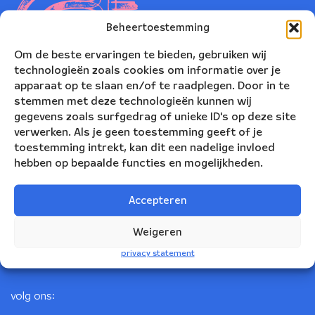
Beheertoestemming
Om de beste ervaringen te bieden, gebruiken wij
technologieën zoals cookies om informatie over je
apparaat op te slaan en/of te raadplegen. Door in te
stemmen met deze technologieën kunnen wij
gegevens zoals surfgedrag of unieke ID's op deze site
verwerken. Als je geen toestemming geeft of je
toestemming intrekt, kan dit een nadelige invloed
Nederlands Blazers Ensemble
hebben op bepaalde functies en mogelijkheden.
Korte Leidsedwarsstraat 12
Accepteren
1017 RC Amsterdam
+31(0)20 623 78 06
Weigeren
info@nbe.nl
privacy statement
volg ons: