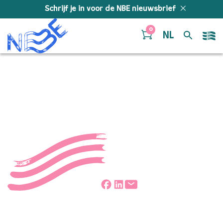
Doorgaan naar inhoud
Schrijf je in voor de NBE nieuwsbrief
0
NL
DX248_0A8A_9
Deel