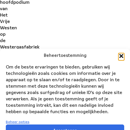
hoofdpodium
van
Het
Vrije
Westen
op
de
Westergasfabriek
opgevoerd.
Beheertoestemming
Om de beste ervaringen te bieden, gebruiken wij
technologieën zoals cookies om informatie over je
apparaat op te slaan en/of te raadplegen. Door in te
Speeldata
stemmen met deze technologieën kunnen wij
gegevens zoals surfgedrag of unieke ID's op deze site
verwerken. Als je geen toestemming geeft of je
toestemming intrekt, kan dit een nadelige invloed
maandag
5
mei
2014
16:00
hebben op bepaalde functies en mogelijkheden.
Amsterdam
Westerpark
Beheer opties