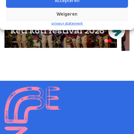
Accepteren
Weigeren
vanaf
jul
2026
privacy statement
Keti Koti festival 2026