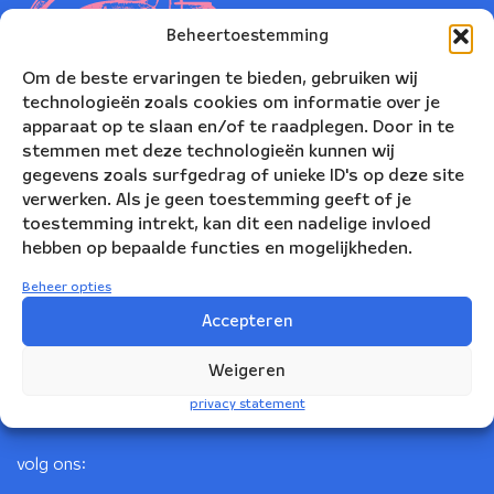
Beheertoestemming
Om de beste ervaringen te bieden, gebruiken wij
technologieën zoals cookies om informatie over je
apparaat op te slaan en/of te raadplegen. Door in te
stemmen met deze technologieën kunnen wij
gegevens zoals surfgedrag of unieke ID's op deze site
verwerken. Als je geen toestemming geeft of je
toestemming intrekt, kan dit een nadelige invloed
Nederlands Blazers Ensemble
hebben op bepaalde functies en mogelijkheden.
Korte Leidsedwarsstraat 12
Beheer opties
1017 RC Amsterdam
Accepteren
+31(0)20 623 78 06
Weigeren
info@nbe.nl
privacy statement
volg ons: