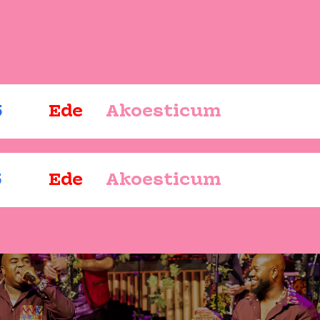
5
Ede
Akoesticum
5
Ede
Akoesticum