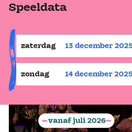
Speeldata
zaterdag
13
december
202
zondag
14
december
202
vanaf
juli
2026