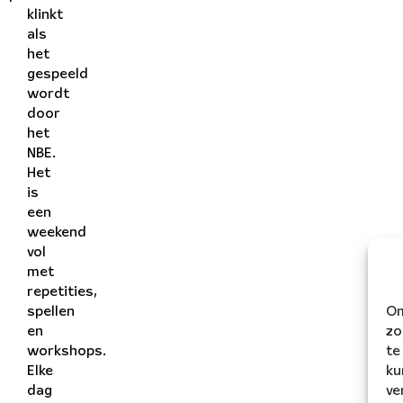
klinkt
als
het
gespeeld
wordt
door
het
NBE.
Het
is
een
weekend
vol
met
repetities,
Om
spellen
zo
en
te
workshops.
ku
Elke
ve
dag