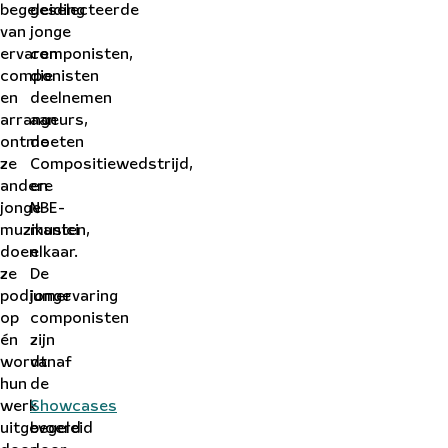
begeleiding
geselecteerde
van
jonge
ervaren
componisten,
componisten
die
en
deelnemen
arrangeurs,
aan
ontmoeten
de
ze
Compositiewedstrijd,
andere
en
jonge
NBE-
muzikanten,
musici
doen
elkaar.
ze
De
podiumervaring
jonge
op
componisten
én
zijn
wordt
vanaf
hun
de
werk
Showcases
uitgevoerd
begeleid