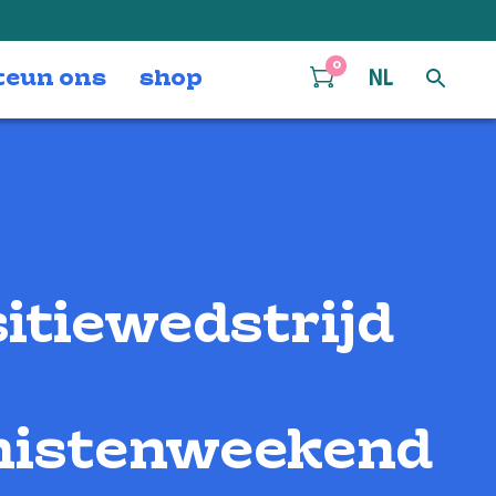
0
teun ons
shop
NL
itiewedstrijd
istenweekend