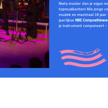
Niets mooier dan je eigen m
topmuzikanten! Alle jonge 
muziek en maximaal 18 jaar 
jaarlijkse
NBE Compositiewed
je instrument componeert – a