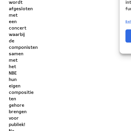
in
wordt
fu
afgesloten
met
een
Beh
concert
waarbij
de
componisten
samen
met
het
NBE
hun
eigen
compositie
ten
gehore
brengen
voor
publiek!