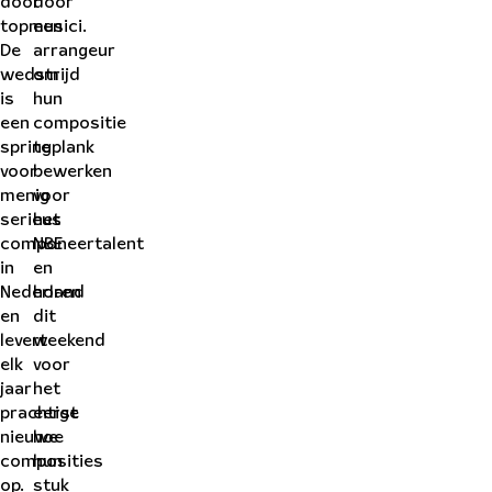
door
door
topmusici.
een
De
arrangeur
wedstrijd
om
is
hun
een
compositie
springplank
te
voor
bewerken
menig
voor
serieus
het
componeertalent
NBE
in
en
Nederland
horen
en
dit
levert
weekend
elk
voor
jaar
het
prachtige
eerst
nieuwe
hoe
composities
hun
op.
stuk