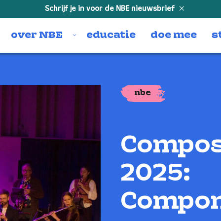
Schrijf je in voor de NBE nieuwsbrief
over NBE
educatie
doe mee
s
nbe
Compos
2025:
Compon