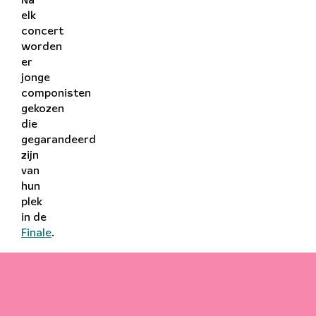
Na
elk
concert
worden
er
jonge
componisten
gekozen
die
gegarandeerd
zijn
van
hun
plek
in de
Finale
.