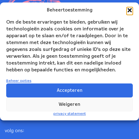
Beheertoestemming
Om de beste ervaringen te bieden, gebruiken wij
technologieën zoals cookies om informatie over je
apparaat op te slaan en/of te raadplegen. Door in te
stemmen met deze technologieën kunnen wij
gegevens zoals surfgedrag of unieke ID's op deze site
verwerken. Als je geen toestemming geeft of je
toestemming intrekt, kan dit een nadelige invloed
Nederlands Blazers Ensemble
hebben op bepaalde functies en mogelijkheden.
Korte Leidsedwarsstraat 12
Beheer opties
1017 RC Amsterdam
Accepteren
+31(0)20 623 78 06
Weigeren
info@nbe.nl
privacy statement
volg ons: