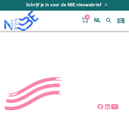
Doorgaan naar inhoud
Schrijf je in voor de NBE nieuwsbrief
0
NL
Showcases Zuid 2024-2
Deel