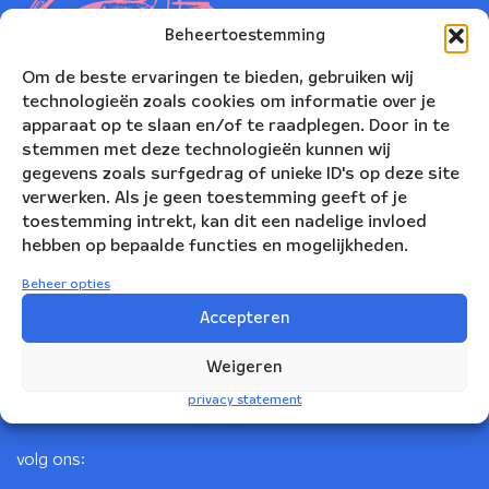
Beheertoestemming
Om de beste ervaringen te bieden, gebruiken wij
technologieën zoals cookies om informatie over je
apparaat op te slaan en/of te raadplegen. Door in te
stemmen met deze technologieën kunnen wij
gegevens zoals surfgedrag of unieke ID's op deze site
verwerken. Als je geen toestemming geeft of je
toestemming intrekt, kan dit een nadelige invloed
Nederlands Blazers Ensemble
hebben op bepaalde functies en mogelijkheden.
Korte Leidsedwarsstraat 12
Beheer opties
1017 RC Amsterdam
Accepteren
+31(0)20 623 78 06
Weigeren
info@nbe.nl
privacy statement
volg ons: