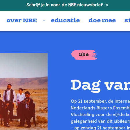
Schrijf je in voor de NBE nieuwsbrief
over NBE
educatie
doe mee
s
nbe
Dag van
Op 21 september, de Interna
Nederlands Blazers Ensembl
Vluchteling voor de vijfde 
gelegenheid van dit jubileu
– op zondag 21 september i