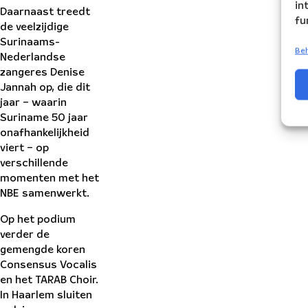
in
Daarnaast treedt
fu
de veelzijdige
Surinaams-
Beh
Nederlandse
zangeres Denise
Jannah op, die dit
jaar – waarin
Suriname 50 jaar
onafhankelijkheid
viert – op
verschillende
momenten met het
NBE samenwerkt.
Op het podium
verder de
gemengde koren
Consensus Vocalis
en het TARAB Choir.
In Haarlem sluiten