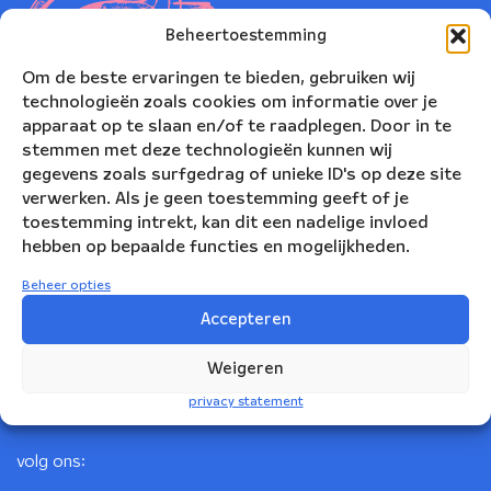
Beheertoestemming
Om de beste ervaringen te bieden, gebruiken wij
technologieën zoals cookies om informatie over je
apparaat op te slaan en/of te raadplegen. Door in te
stemmen met deze technologieën kunnen wij
gegevens zoals surfgedrag of unieke ID's op deze site
verwerken. Als je geen toestemming geeft of je
toestemming intrekt, kan dit een nadelige invloed
Nederlands Blazers Ensemble
hebben op bepaalde functies en mogelijkheden.
Korte Leidsedwarsstraat 12
Beheer opties
1017 RC Amsterdam
Accepteren
+31(0)20 623 78 06
Weigeren
info@nbe.nl
privacy statement
volg ons: