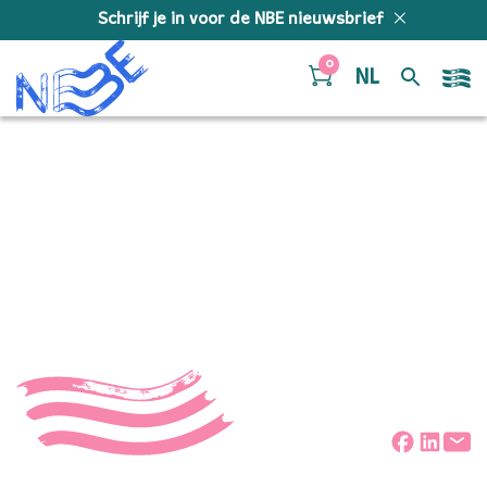
Doorgaan naar inhoud
Schrijf je in voor de NBE nieuwsbrief
0
NL
NBE_Jong_4_2014_-
®HansvanderWoerd-
021
Deel