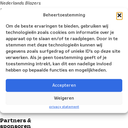
Nederlands Blazers
Ensemble. De Ring
Beheertoestemming
is een voorstelling
die meer verdient
Om de beste ervaringen te bieden, gebruiken wij
dan de tien
technologieën zoals cookies om informatie over je
voorstellingen die
apparaat op te slaan en/of te raadplegen. Door in te
in Nederland
stemmen met deze technologieën kunnen wij
gegevens zoals surfgedrag of unieke ID's op deze site
gepland zijn.”
verwerken. Als je geen toestemming geeft of je
Theaterkrant.nl
toestemming intrekt, kan dit een nadelige invloed
“Een multimediaal
hebben op bepaalde functies en mogelijkheden.
schouwspel waar
de toeschouwer
Accepteren
zich geen moment
mee verveelt.”
Weigeren
Cultuurbewust.nl
privacy statement
Partners &
sponsoren