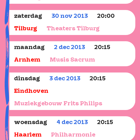
zaterdag
30
nov
2013
20:00
Tilburg
Theaters Tilburg
maandag
2
dec
2013
20:15
Arnhem
Musis Sacrum
dinsdag
3
dec
2013
20:15
Eindhoven
Muziekgebouw Frits Philips
woensdag
4
dec
2013
20:15
Haarlem
Philharmonie