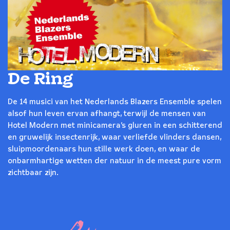
De Ring
De 14 musici van het Nederlands Blazers Ensemble spelen
alsof hun leven ervan afhangt, terwijl de mensen van
Hotel Modern met minicamera’s gluren in een schitterend
en gruwelijk insectenrijk, waar verliefde vlinders dansen,
sluipmoordenaars hun stille werk doen, en waar de
onbarmhartige wetten der natuur in de meest pure vorm
zichtbaar zijn.