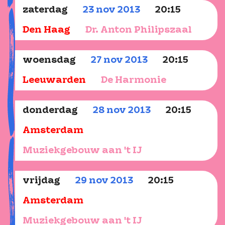
zaterdag
23
nov
2013
20:15
Den Haag
Dr. Anton Philipszaal
woensdag
27
nov
2013
20:15
Leeuwarden
De Harmonie
donderdag
28
nov
2013
20:15
Amsterdam
Muziekgebouw aan 't IJ
vrijdag
29
nov
2013
20:15
Amsterdam
Muziekgebouw aan 't IJ