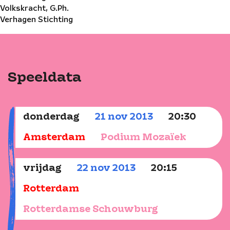
Volkskracht, G.Ph.
Verhagen Stichting
Speeldata
donderdag
21
nov
2013
20:30
Amsterdam
Podium Mozaïek
vrijdag
22
nov
2013
20:15
Rotterdam
Rotterdamse Schouwburg