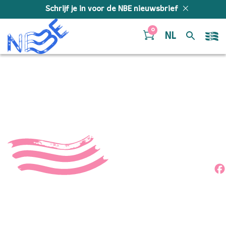
Doorgaan naar inhoud
Schrijf je in voor de NBE nieuwsbrief
0
NL
50403239813_7772d83e4
Deel