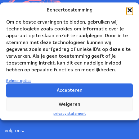
Beheertoestemming
Om de beste ervaringen te bieden, gebruiken wij
technologieën zoals cookies om informatie over je
apparaat op te slaan en/of te raadplegen. Door in te
stemmen met deze technologieën kunnen wij
gegevens zoals surfgedrag of unieke ID's op deze site
verwerken. Als je geen toestemming geeft of je
toestemming intrekt, kan dit een nadelige invloed
Nederlands Blazers Ensemble
hebben op bepaalde functies en mogelijkheden.
Korte Leidsedwarsstraat 12
Beheer opties
1017 RC Amsterdam
Accepteren
+31(0)20 623 78 06
Weigeren
info@nbe.nl
privacy statement
volg ons: