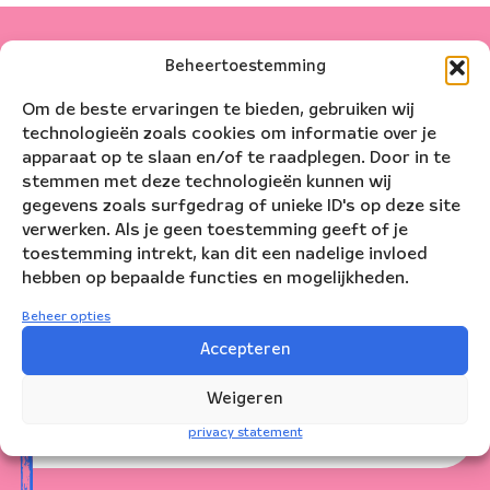
ter Lodder
Beheertoestemming
Speeldata
Om de beste ervaringen te bieden, gebruiken wij
technologieën zoals cookies om informatie over je
apparaat op te slaan en/of te raadplegen. Door in te
Uitverkocht
stemmen met deze technologieën kunnen wij
donderdag
4
okt
2018
20.30
gegevens zoals surfgedrag of unieke ID's op deze site
Amsterdam
Podium Mozaiëk
verwerken. Als je geen toestemming geeft of je
toestemming intrekt, kan dit een nadelige invloed
hebben op bepaalde functies en mogelijkheden.
zaterdag
6
okt
2018
20.00
Beheer opties
Den Haag
Zuiderstrandtheater
Accepteren
Uitverkocht
Weigeren
zondag
7
okt
2018
14.30
privacy statement
Haarlem
Philharmonie