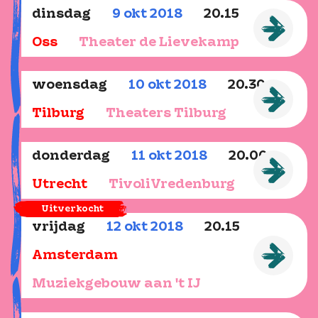
dinsdag
9
okt
2018
20.15
Oss
Theater de Lievekamp
woensdag
10
okt
2018
20.30
Tilburg
Theaters Tilburg
donderdag
11
okt
2018
20.00
Utrecht
TivoliVredenburg
Uitverkocht
vrijdag
12
okt
2018
20.15
Amsterdam
Muziekgebouw aan 't IJ