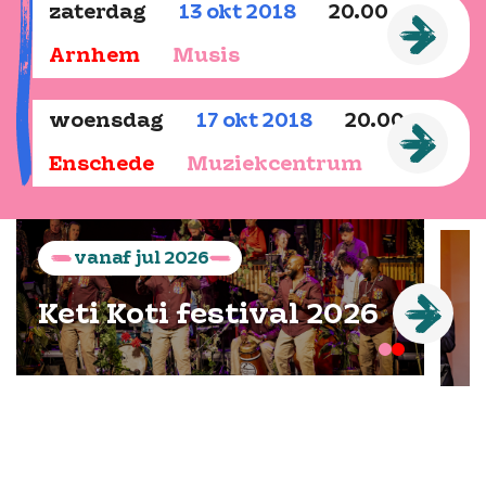
zaterdag
13
okt
2018
20.00
Arnhem
Musis
woensdag
17
okt
2018
20.00
Enschede
Muziekcentrum
vanaf
jul
2026
Keti Koti festival 2026