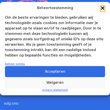
Beheertoestemming
Om de beste ervaringen te bieden, gebruiken wij
technologieën zoals cookies om informatie over je
apparaat op te slaan en/of te raadplegen. Door in te
stemmen met deze technologieën kunnen wij
gegevens zoals surfgedrag of unieke ID's op deze site
verwerken. Als je geen toestemming geeft of je
toestemming intrekt, kan dit een nadelige invloed
Nederlands Blazers Ensemble
hebben op bepaalde functies en mogelijkheden.
Korte Leidsedwarsstraat 12
Beheer opties
1017 RC Amsterdam
Accepteren
+31(0)20 623 78 06
Weigeren
info@nbe.nl
privacy statement
volg ons: