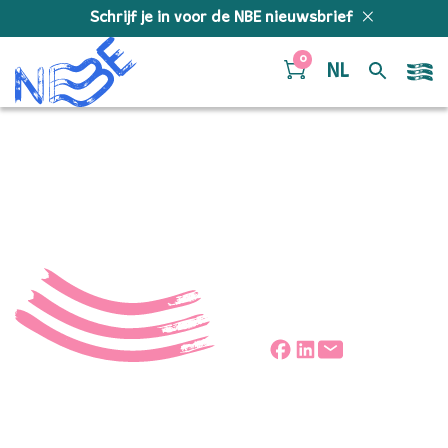
Doorgaan naar inhoud
Schrijf je in voor de NBE nieuwsbrief
0
NL
don-giovanna-item
Deel