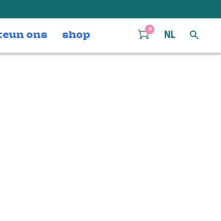
0
teun ons
shop
NL
vanni –
tte Zomer (c)
s van der Vegt