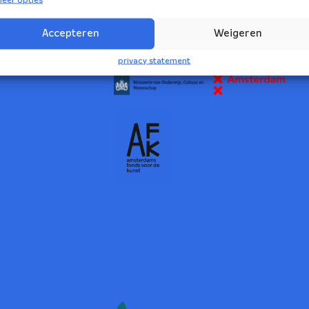
2
Accepteren
Weigeren
NBE wordt ondersteund door:
privacy statement