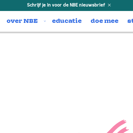
Schrijf je in voor de NBE nieuwsbrief
over NBE
educatie
doe mee
s
Don Gio
Johanne
Annelie