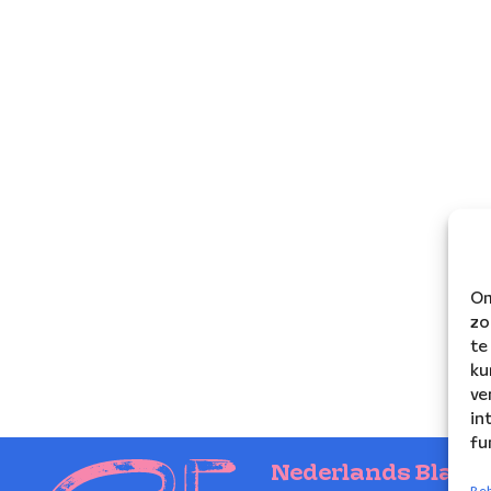
Om
zo
te
ku
ve
in
fu
Nederlands Blaze
Beh