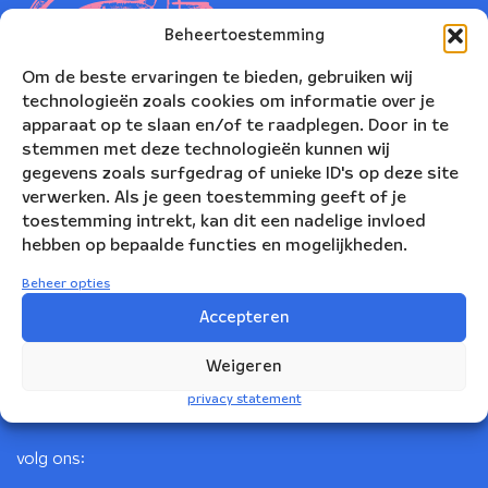
Beheertoestemming
Om de beste ervaringen te bieden, gebruiken wij
technologieën zoals cookies om informatie over je
apparaat op te slaan en/of te raadplegen. Door in te
stemmen met deze technologieën kunnen wij
gegevens zoals surfgedrag of unieke ID's op deze site
verwerken. Als je geen toestemming geeft of je
toestemming intrekt, kan dit een nadelige invloed
Nederlands Blazers Ensemble
hebben op bepaalde functies en mogelijkheden.
Korte Leidsedwarsstraat 12
Beheer opties
1017 RC Amsterdam
Accepteren
+31(0)20 623 78 06
Weigeren
info@nbe.nl
privacy statement
volg ons: