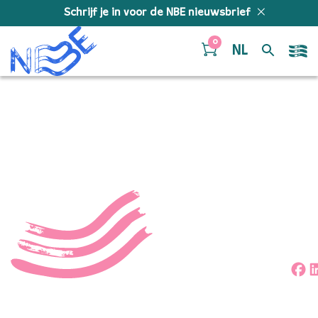
Doorgaan naar inhoud
Schrijf je in voor de NBE nieuwsbrief
0
NL
48035889081_c7e31ec101
Deel