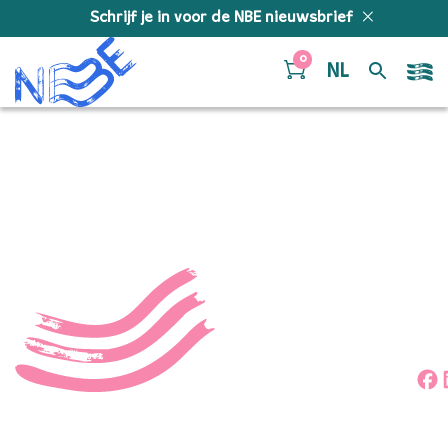
Doorgaan naar inhoud
Schrijf je in voor de NBE nieuwsbrief
0
NL
53544943196_a7f381abb
Deel