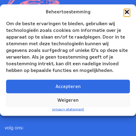
Beheertoestemming
Om de beste ervaringen te bieden, gebruiken wij
technologieën zoals cookies om informatie over je
apparaat op te slaan en/of te raadplegen. Door in te
stemmen met deze technologieën kunnen wij
gegevens zoals surfgedrag of unieke ID's op deze site
verwerken. Als je geen toestemming geeft of je
toestemming intrekt, kan dit een nadelige invloed
Nederlands Blazers Ensemble
hebben op bepaalde functies en mogelijkheden.
Korte Leidsedwarsstraat 12
Accepteren
1017 RC Amsterdam
+31(0)20 623 78 06
Weigeren
info@nbe.nl
privacy statement
volg ons: