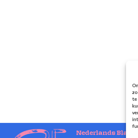
Om
zo
te
ku
ve
in
fu
Nederlands Blaze