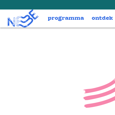
Doorgaan naar inhoud
programma
ontdek
itgw