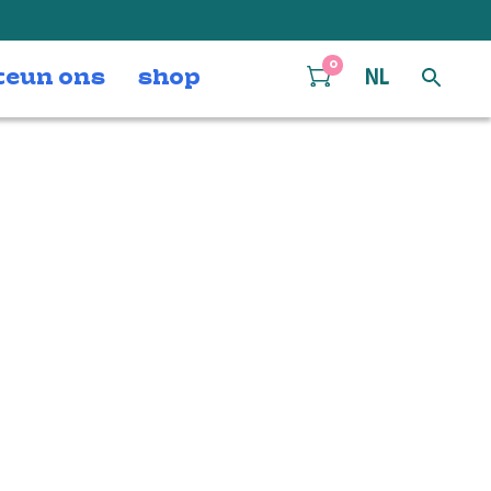
0
teun ons
shop
NL