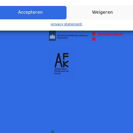
2
Accepteren
Weigeren
NBE wordt ondersteund door:
privacy statement