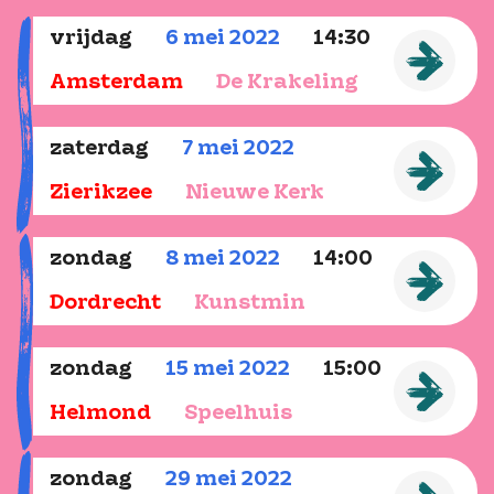
vrijdag
6
mei
2022
14:30
Amsterdam
De Krakeling
zaterdag
7
mei
2022
Zierikzee
Nieuwe Kerk
zondag
8
mei
2022
14:00
Dordrecht
Kunstmin
zondag
15
mei
2022
15:00
Helmond
Speelhuis
zondag
29
mei
2022