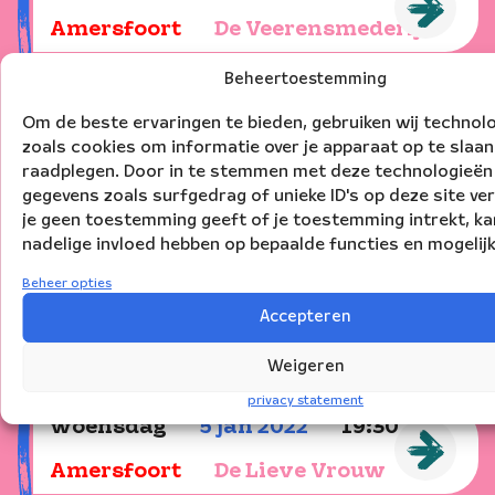
Amersfoort
De Veerensmederij
Beheertoestemming
zondag
2
jan
2022
15:00
Om de beste ervaringen te bieden, gebruiken wij technol
Haarlem
Toneelschuur
zoals cookies om informatie over je apparaat op te slaan
raadplegen. Door in te stemmen met deze technologieën
gegevens zoals surfgedrag of unieke ID's op deze site ve
maandag
3
jan
2022
14:30
je geen toestemming geeft of je toestemming intrekt, ka
nadelige invloed hebben op bepaalde functies en mogelij
Utrecht
Theater Kikker
Beheer opties
dinsdag
4
jan
2022
14:30
Accepteren
Utrecht
Theater Kikker
Weigeren
privacy statement
woensdag
5
jan
2022
19:30
Amersfoort
De Lieve Vrouw