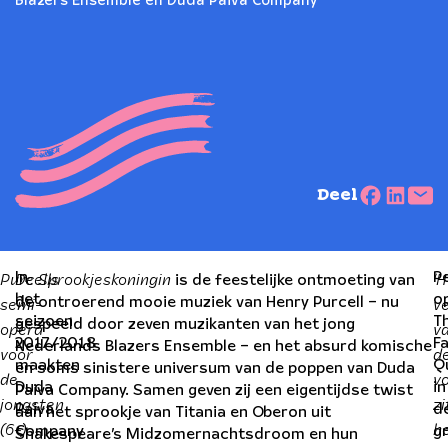
Blazers Ensemble en Duda Paiva Company
Deel
Purcells
De Sprookjeskoningin
‘H
In
P
is de feestelijke ontmoeting van
semi-
het
o
v
de ontroerend mooie muziek van Henry Purcell – nu
seizoen
T
opera
gespeeld door zeven muzikanten van het jong
v
2017/2018
Fa
Nederlands Blazers Ensemble – en het absurd komische
voor
d
maakten
Q
en soms sinistere universum van de poppen van Duda
de
vo
Duda
in
Paiva Company. Samen geven zij een eigentijdse twist
jongsten
zi
Paiva
d
aan het sprookje van Titania en Oberon uit
(6+)
h
Company
g
Shakespeare’s Midzomernachtsdroom en hun