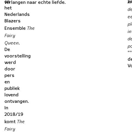
in
en
za
verlangen naar echte liefde.
d
het
Nederlands
e
Blazers
p
The
Ensemble
in
Fairy
d
Queen
.
p
De
**
voorstelling
d
werd
V
door
pers
en
publiek
lovend
ontvangen.
In
2018/19
The
komt
Fairy