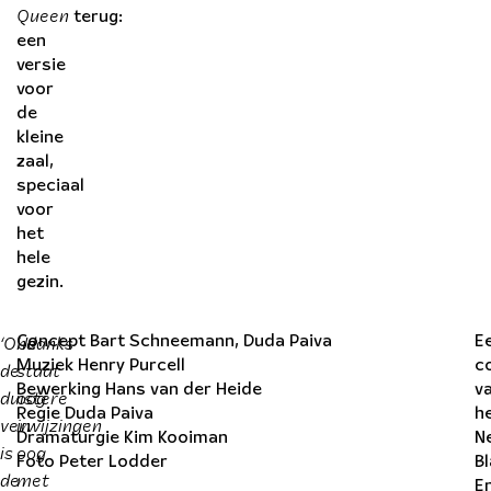
Queen
terug:
een
versie
voor
de
kleine
zaal,
speciaal
voor
het
hele
gezin.
‘Ondanks
‘Je
Concept Bart Schneemann, Duda Paiva
E
de
staat
Muziek Henry Purcell
c
Bewerking Hans van der Heide
v
duistere
oog
Regie Duda Paiva
h
verwijzingen
in
Dramaturgie Kim Kooiman
N
is
oog
Foto Peter Lodder
B
de
met
E