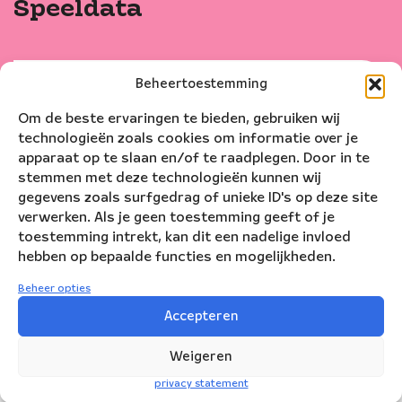
Speeldata
maandag
13
apr
2020
17:20
Beheertoestemming
Almere
Om de beste ervaringen te bieden, gebruiken wij
technologieën zoals cookies om informatie over je
Kunstlinie Almere Flevoland
apparaat op te slaan en/of te raadplegen. Door in te
stemmen met deze technologieën kunnen wij
gegevens zoals surfgedrag of unieke ID's op deze site
verwerken. Als je geen toestemming geeft of je
vanaf
mei
2021
toestemming intrekt, kan dit een nadelige invloed
hebben op bepaalde functies en mogelijkheden.
JONGE-BLAZERS-DAG
Beheer opties
De JONGE-BLAZERS-DAG is verplaatst naar
Accepteren
zaterdag 22 mei 2021.
Weigeren
privacy statement