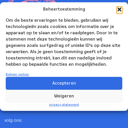
Beheertoestemming
Om de beste ervaringen te bieden, gebruiken wij
technologieën zoals cookies om informatie over je
apparaat op te slaan en/of te raadplegen. Door in te
stemmen met deze technologieën kunnen wij
gegevens zoals surfgedrag of unieke ID's op deze site
verwerken. Als je geen toestemming geeft of je
toestemming intrekt, kan dit een nadelige invloed
Nederlands Blazers Ensemble
hebben op bepaalde functies en mogelijkheden.
Korte Leidsedwarsstraat 12
Beheer opties
1017 RC Amsterdam
Accepteren
+31(0)20 623 78 06
Weigeren
info@nbe.nl
privacy statement
volg ons: