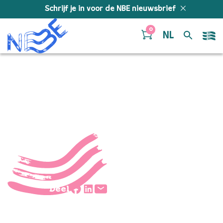
Doorgaan naar inhoud
Schrijf je in voor de NBE nieuwsbrief
0
NL
king lear
Deel