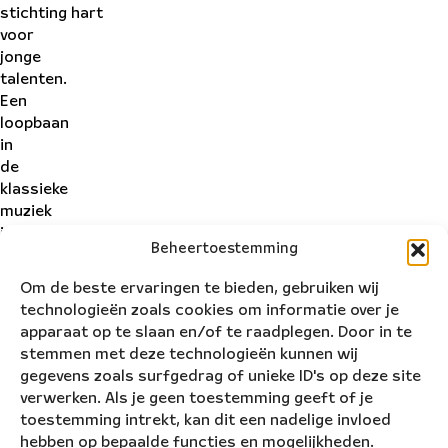
stichting hart
voor
jonge
talenten.
Een
loopbaan
in
de
klassieke
muziek
is
Beheertoestemming
niet
eenvoudig
Om de beste ervaringen te bieden, gebruiken wij
om
technologieën zoals cookies om informatie over je
te
apparaat op te slaan en/of te raadplegen. Door in te
starten.
stemmen met deze technologieën kunnen wij
Ze bieden
gegevens zoals surfgedrag of unieke ID's op deze site
een
verwerken. Als je geen toestemming geeft of je
zorgvuldig
toestemming intrekt, kan dit een nadelige invloed
geselecteerde
hebben op bepaalde functies en mogelijkheden.