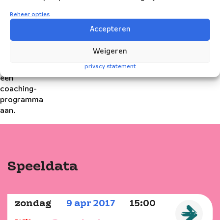
groep
jonge
Beheer opties
musici
Accepteren
naast
een
Weigeren
podium
privacy statement
ook
een
coaching-
programma
aan.
Herman van de Vijver'
 de Vijver'
Speeldata
zondag
9
apr
2017
15:00