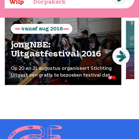
Wilp
Dorpskerk
vanaf
aug
2016
jongNBE:
Uitgastfestival 2016
Op 20 en 21 augustus organiseert Stichting
Uitgast
een gratis te bezoeken festival dat
cultuur en natuur samenbrengt in
Natuurpark Lelystad. Het festival wordt
gekenmerkt door klassieke muziek op hoog
niveau op een bijzondere locatie en dat
toegankelijk is voor een breed publiek.